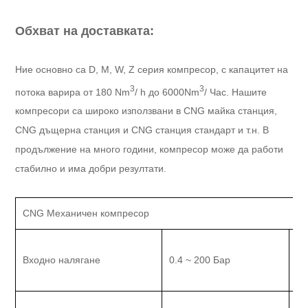
Обхват на доставката:
Ние основно са D, M, W, Z серия компресор, с капацитет на
3
3
потока варира от 180 Nm
/ h до 6000Nm
/ Час. Нашите
компресори са широко използвани в CNG майка станция,
CNG дъщерна станция и CNG станция стандарт и т.н. В
продължение на много години, компресор може да работи
стабилно и има добри резултати.
CNG Механичен компресор
Входно налягане
0.4 ~ 200 Бар
На