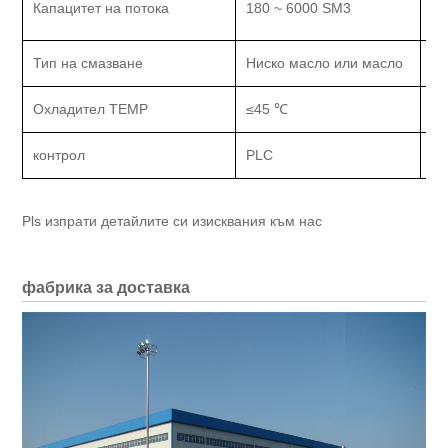
Капацитет на потока
180 ~ 6000 SM3
Ти
Тип на смазване
Ниско масло или масло
С
Охладител TEMP
≤45 ℃
м
контрол
PLC
Ет
Pls изпрати детайлите си изисквания към нас
фабрика за доставка