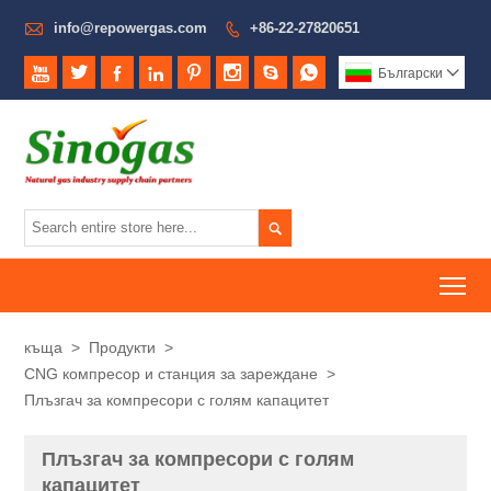

info@repowergas.com
+86-22-27820651









Български


To
къща
>
Продукти
>
CNG компресор и станция за зареждане
>
Плъзгач за компресори с голям капацитет
Плъзгач за компресори с голям
капацитет