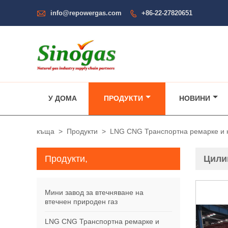

info@repowergas.com
+86-22-27820651

У ДОМА
ПРОДУКТИ
НОВИНИ
къща
>
Продукти
>
LNG CNG Транспортна ремарке и 
Продукти,
Цили
Мини завод за втечняване на
втечнен природен газ
LNG CNG Транспортна ремарке и