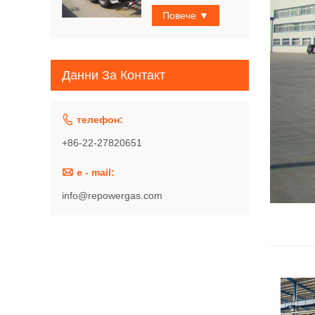
Повече ▼
Данни За Контакт

телефон:
+86-22-27820651

e - mail:
info@repowergas.com