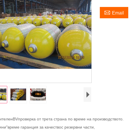

Email
ителен
BV
проверка от трета страна по време на производството.
ини
"
време гаранция за качество
с резервни части
,