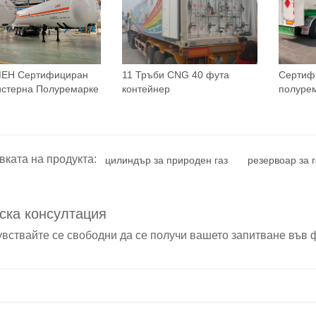
МЕН Сертифициран
11 Тръби CNG 40 фута
Сертиф
стерна Полуремарке
контейнер
полуре
вката на продукта:
цилиндър за природен газ
резервоар за г
ска консултация
увствайте се свободни да се получи вашето запитване във 