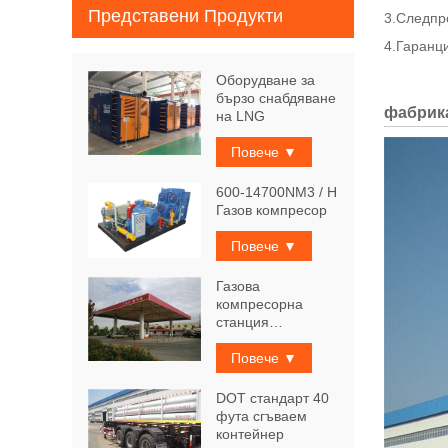
Представени Продукти
3.
Следпр
4.
Гаранци
Оборудване за
бързо снабдяване
фабрика
на LNG
Повече ▼
600-14700NM3 / H
Газов компресор
Повече ▼
Газова
компресорна
станция
Физически
Повече ▼
DOT стандарт 40
фута сгъваем
контейнер