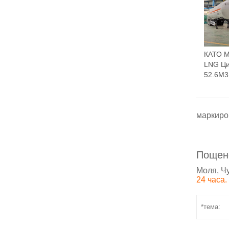
КАТО 
LNG Ци
52.6M3
маркиро
Пощен
Моля, Ч
24 часа.