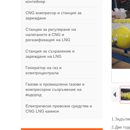
контейнер
CNG компресор и станция за
зареждане
Станции за регулиране на
налягането в CNG и
регазификация на LNG
Станция за съхранение и
зареждане на LNG
Генератор на газ и
електроцентрала
Газови и промишлени газови и
компресорни съоръжения на
водород
Електрически превозни средства и
CNG LNG камион
1.
Задълж
2.
Две год