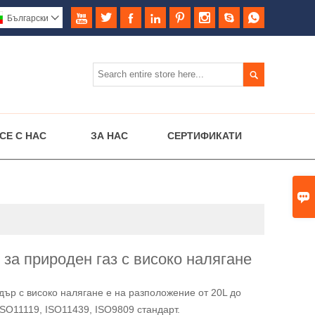








Български


СЕ С НАС
ЗА НАС
СЕРТИФИКАТИ

за природен газ с високо налягане
дър с високо налягане е на разположение от 20L до
ISO11119, ISO11439, ISO9809 стандарт.