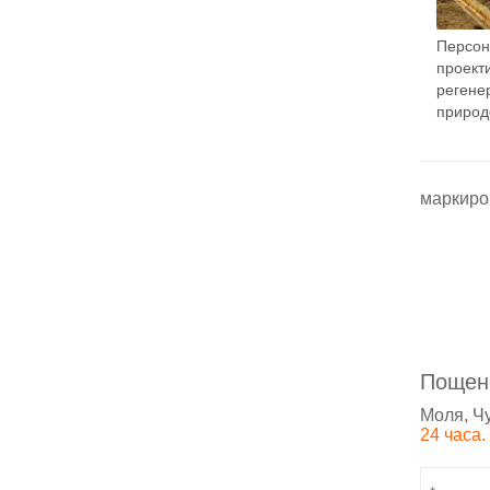
Персон
проект
регене
природ
маркиро
Пощен
Моля, Ч
24 часа.