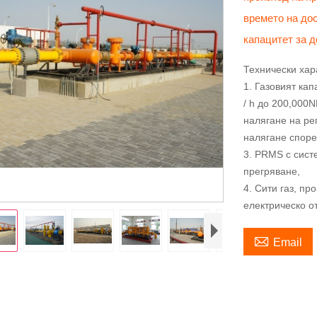
времето на до
капацитет за 
Технически хар
1. Газовият ка
/ h до 200,000
налягане на ре
налягане споре
3. PRMS с сист
прегряване,
4. Сити газ, п
електрическо о

Email