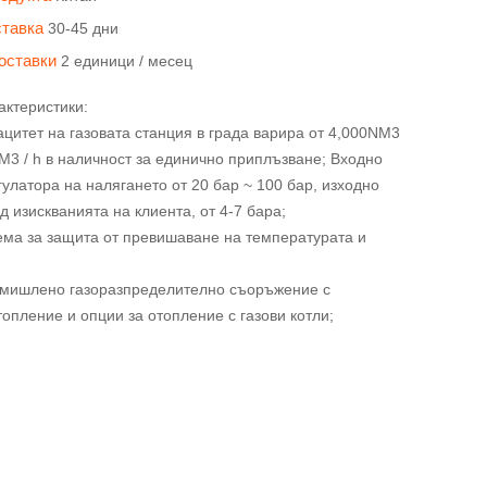
ставка
30-45 дни
доставки
2 единици / месец
актеристики:
пацитет на газовата станция в града варира от 4,000NM3
NM3 / h в наличност за единично приплъзване; Входно
гулатора на налягането от 20 бар ~ 100 бар, изходно
д изискванията на клиента, от 4-7 бара;
ема за защита от превишаване на температурата и
ромишлено газоразпределително съоръжение с
топление и опции за отопление с газови котли;