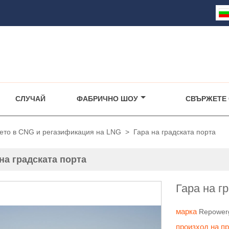
СЛУЧАЙ
ФАБРИЧНО ШОУ
СВЪРЖЕТЕ 
нето в CNG и регазификация на LNG
>
Гара на градската порта
на градската порта
Гара на г
марка
Repower
произход на п