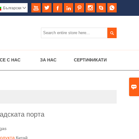








Български


СЕ С НАС
ЗА НАС
СЕРТИФИКАТИ

радската порта
gas
родукта
Китай