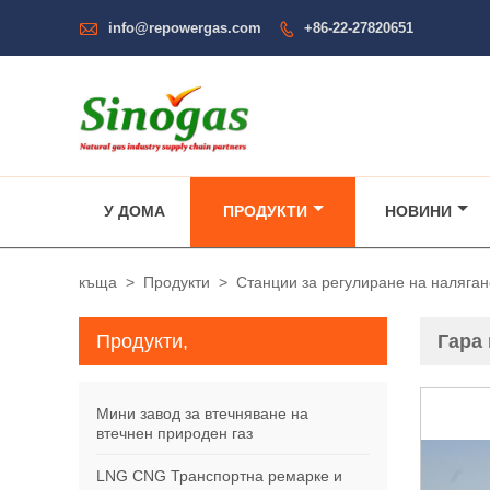

info@repowergas.com
+86-22-27820651

У ДОМА
ПРОДУКТИ
НОВИНИ
къща
>
Продукти
>
Станции за регулиране на наляга
Продукти,
Гара 
Мини завод за втечняване на
втечнен природен газ
LNG CNG Транспортна ремарке и