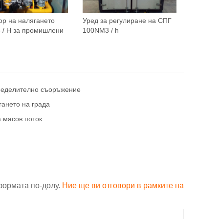
ор на налягането
Уред за регулиране на СПГ
 / H за промишлени
100NM3 / h
ределително съоръжение
гането на града
а масов поток
формата по-долу.
Ние ще ви отговори в рамките на