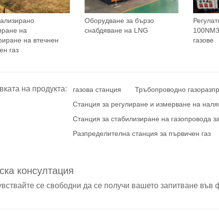
ализирано
Оборудване за бързо
Регулат
иране на
снабдяване на LNG
100NM3
риране на втечнен
газове
ен газ
вката на продукта:
газова станция
Тръбопроводно газоразп
Станция за регулиране и измерване на наля
Станция за стабилизиране на газопровода з
Разпределителна станция за първичен газ
ска консултация
увствайте се свободни да се получи вашето запитване във 