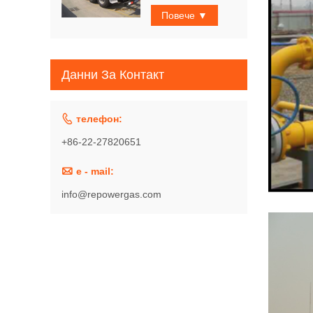
Повече ▼
Данни За Контакт

телефон:
+86-22-27820651

e - mail:
info@repowergas.com