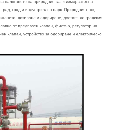
на налягането на природния газ и измервателна
 град, град и индустриален парк. Природният газ,
ягането, дозиране и одориране, доставя до градския
главно от предпазен клапан, филтър, регулатор на
ен клапан, устройство за одориране и електрическо