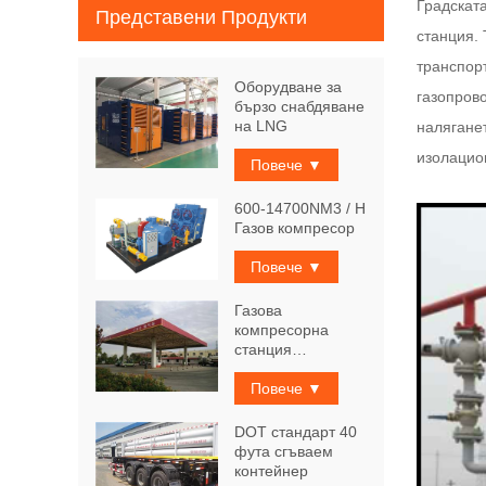
Градската
Представени Продукти
станция. 
транспор
Оборудване за
газопров
бързо снабдяване
на LNG
налягане
изолацион
Повече ▼
600-14700NM3 / H
Газов компресор
Повече ▼
Газова
компресорна
станция
Физически
Повече ▼
DOT стандарт 40
фута сгъваем
контейнер