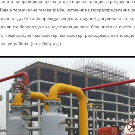
 порта на природния газ също така нарече станция за регулиране 
Това е терминална газова тръба, източник на газоразпределение за
тиран от дълги тръбопроводи, след филтриране, регулиране на нал
од или тръбопровода на индустриалния парк. Станцията се състои 
то, температурен манометър, манометър, разходомер, вентилацион
но устройство (по избор) и др.