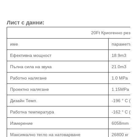
Лист с данни:
20Ft Криогенно резер
име
параметър
Ефективна мощност
18.9m3
Пълна сила на звука
21.0m3
Работно налягане
1.0 МРа
Проектно налягане
1.15MPa
Дизайн Темп.
-196 ° C (в
Работна температура
-162 ° C (в
Измерение
6058mm X 
Максимално тегло на натоварване
26800 кг