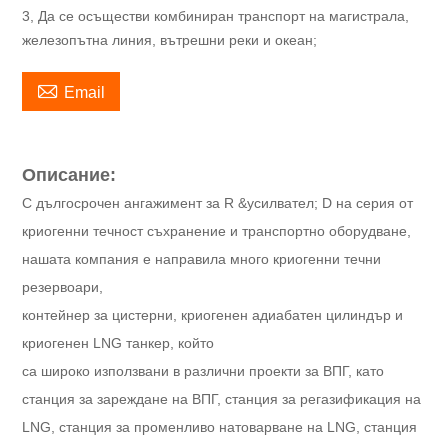
3, Да се осъществи комбиниран транспорт на магистрала,
железопътна линия, вътрешни реки и океан;

Email
Описание:
С дългосрочен ангажимент за R &усилвател; D на серия от
криогенни течност съхранение и транспортно оборудване,
нашата компания е направила много криогенни течни
резервоари,
контейнер за цистерни, криогенен адиабатен цилиндър и
криогенен LNG танкер, който
са широко използвани в различни проекти за ВПГ, като
станция за зареждане на ВПГ, станция за регазификация на
LNG, станция за променливо натоварване на LNG, станция