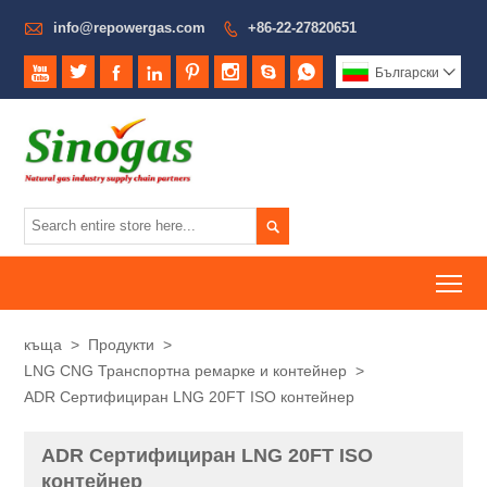

info@repowergas.com
+86-22-27820651









Български


To
къща
>
Продукти
>
LNG CNG Транспортна ремарке и контейнер
>
ADR Сертифициран LNG 20FT ISO контейнер
ADR Сертифициран LNG 20FT ISO
контейнер