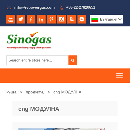

info@repowergas.com
+86-22-27820651









Български


To
къща
>
продукти,
>
cng МОДУЛНА
cng МОДУЛНА