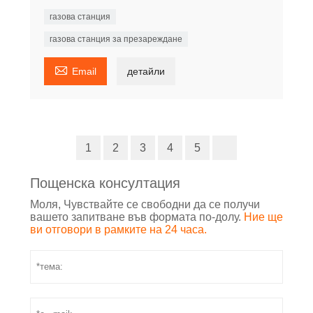
газова станция
газова станция за презареждане

Email
детайли
1
2
3
4
5
Пощенска консултация
Моля, Чувствайте се свободни да се получи
вашето запитване във формата по-долу.
Ние ще
ви отговори в рамките на 24 часа.